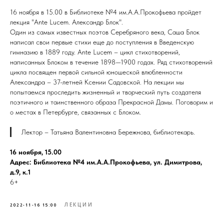
16 ноября в 15.00 в Библиотеке №4 им.А.А.Прокофьева пройдет
лекция "Ante Lucem. Александр Блок".
Один из самых известных поэтов Серебряного века, Саша Блок
написал свои первые стихи еще до поступления в Введенскую
гимназию в 1889 году. Ante Lucem – цикл стихотворений,
написанных Блоком в течение 1898—1900 годах. Ряд стихотворений
цикла посвящен первой сильной юношеской влюбленности
Александра – 37-летней Ксении Садовской. На лекции мы
попытаемся проследить жизненный и творческий путь создателя
поэтичного и таинственного образа Прекрасной Дамы. Поговорим и
о местах в Петербурге, связанных с Блоком.
Лектор – Татьяна Валентиновна Бережнова, библиотекарь.
16 ноября, 15.00
Адрес: Библиотека №4 им.А.А.Прокофьева, ул. Димитрова,
д.9, к.1
6+
ЛЕКЦИИ
2022-11-16 15:00