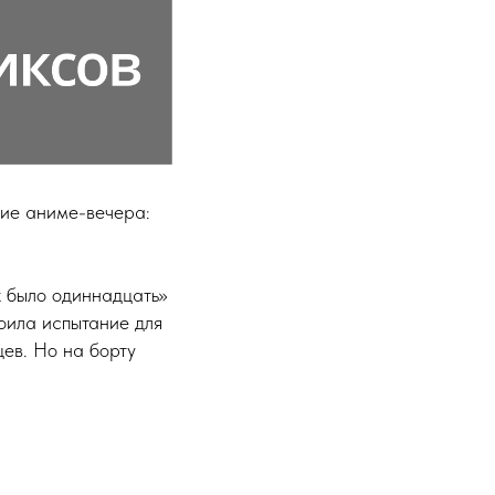
ние аниме-вечера:
 было одиннадцать»
оила испытание для
цев. Но на борту