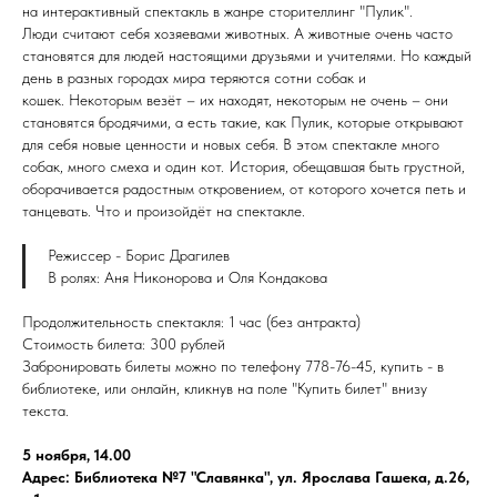
на интерактивный спектакль в жанре сторителлинг "Пулик".
Люди считают себя хозяевами животных. А животные очень часто
становятся для людей настоящими друзьями и учителями. Но каждый
день в разных городах мира теряются сотни собак и
кошек. Некоторым везёт – их находят, некоторым не очень – они
становятся бродячими, а есть такие, как Пулик, которые открывают
для себя новые ценности и новых себя. В этом спектакле много
собак, много смеха и один кот. История, обещавшая быть грустной,
оборачивается радостным откровением, от которого хочется петь и
танцевать. Что и произойдёт на спектакле.
Режиссер - Борис Драгилев
В ролях: Аня Никонорова и Оля Кондакова
Продолжительность спектакля: 1 час (без антракта)
Стоимость билета: 300 рублей
Забронировать билеты можно по телефону 778-76-45, купить - в
библиотеке, или онлайн, кликнув на поле "Купить билет" внизу
текста.
5 ноября, 14.00
Адрес: Библиотека №7 "Славянка", ул. Ярослава Гашека, д.26,