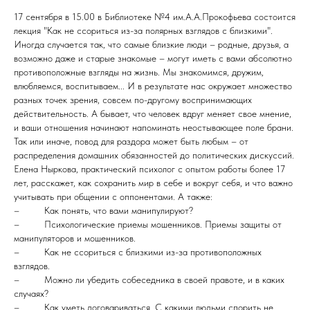
17 сентября в 15.00 в Библиотеке №4 им.А.А.Прокофьева состоится
лекция "Как не ссориться из-за полярных взглядов с близкими".
Иногда случается так, что самые близкие люди – родные, друзья, а
возможно даже и старые знакомые – могут иметь с вами абсолютно
противоположные взгляды на жизнь. Мы знакомимся, дружим,
влюбляемся, воспитываем... И в результате нас окружает множество
разных точек зрения, совсем по-другому воспринимающих
действительность. А бывает, что человек вдруг меняет свое мнение,
и ваши отношения начинают напоминать неостывающее поле брани.
Так или иначе, повод для раздора может быть любым – от
распределения домашних обязанностей до политических дискуссий.
Елена Ныркова, практический психолог с опытом работы более 17
лет, расскажет, как сохранить мир в себе и вокруг себя, и что важно
учитывать при общении с оппонентами. А также:
– Как понять, что вами манипулируют?
– Психологические приемы мошенников. Приемы защиты от
манипуляторов и мошенников.
– Как не ссориться с близкими из-за противоположных
взглядов.
– Можно ли убедить собеседника в своей правоте, и в каких
случаях?
– Как уметь договариваться. С какими людьми спорить не