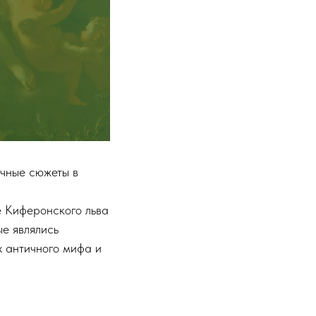
ичные сюжеты в
ре Киферонского льва
ые являлись
х античного мифа и