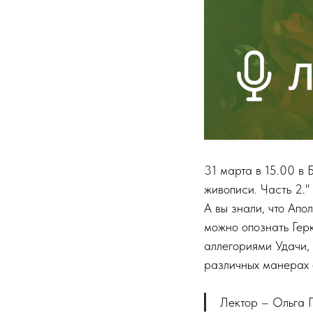
31 марта в 15.00 в
живописи. Часть 2."
А вы знали, что Апо
можно опознать Гер
аллегориями Удачи,
различных манерах е
Лектор – Ольга Г