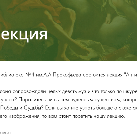
 Библиотеке №4 им.А.А.Прокофьева состоится лекция "Ант
ллона сопровождали целых девять муз и что только по шку
кулеса? Поразитесь ли вы тем чудесным существам, котор
 Победы и Судьбы? Если вы хотите узнать больше о сюжета
го изображения, то вам стоит посетить нашу лекцию.
авва.