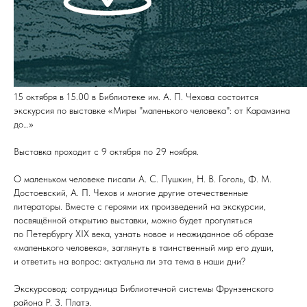
15 октября в 15.00 в Библиотеке им. А. П. Чехова состоится
экскурсия по выставке «Миры "маленького человека": от Карамзина
до…»
Выставка проходит с 9 октября по 29 ноября.
О маленьком человеке писали А. С. Пушкин, Н. В. Гоголь, Ф. М.
Достоевский, А. П. Чехов и многие другие отечественные
литераторы. Вместе с героями их произведений на экскурсии,
посвящённой открытию выставки, можно будет прогуляться
по Петербургу ХIХ века, узнать новое и неожиданное об образе
«маленького человека», заглянуть в таинственный мир его души,
и ответить на вопрос: актуальна ли эта тема в наши дни?
Экскурсовод: сотрудница Библиотечной системы Фрунзенского
района Р. З. Платэ.