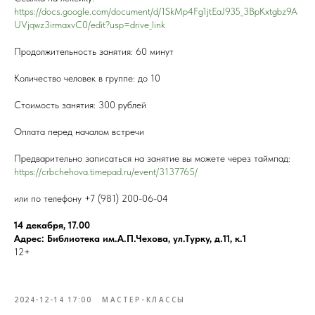
https://docs.google.com/document/d/1SkMp4Fg1jtEaJ935_3BpKxtgbz9A
UVjqwz3irmaxvC0/edit?usp=drive_link
Продолжительность занятия: 60 минут
Количество человек в группе: до 10
Стоимость занятия: 300 рублей
Оплата перед началом встречи
Предварительно записаться на занятие вы можете через таймпад:
https://crbchehova.timepad.ru/event/3137765/
или по телефону +7 (981) 200-06-04
14 декабря, 17.00
Адрес: Библиотека им.А.П.Чехова, ул.Турку, д.11, к.1
12+
2024-12-14 17:00
МАСТЕР-КЛАССЫ