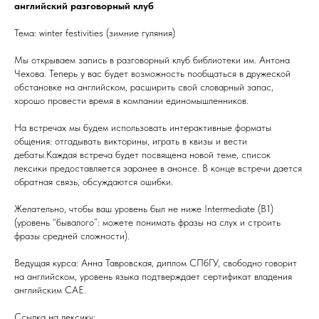
английский разговорный клуб
Тема: winter festivities (зимние гуляния)
Мы открываем запись в разговорный клуб библиотеки им. Антона
Чехова. Теперь у вас будет возможность пообщаться в дружеской
обстановке на английском, расширить свой словарный запас,
хорошо провести время в компании единомышленников.
На встречах мы будем использовать интерактивные форматы
общения: отгадывать викторины, играть в квизы и вести
дебаты.Каждая встреча будет посвящена новой теме, список
лексики предоставляется заранее в анонсе. В конце встречи дается
обратная связь, обсуждаются ошибки.
Желательно, чтобы ваш уровень был не ниже Intermediate (B1)
(уровень “бывалого”: можете понимать фразы на слух и строить
фразы средней сложности).
Ведущая курса: Анна Тавровская, диплом СПбГУ, свободно говорит
на английском, уровень языка подтверждает сертификат владения
английским CAE.
Ссылка на лексику: