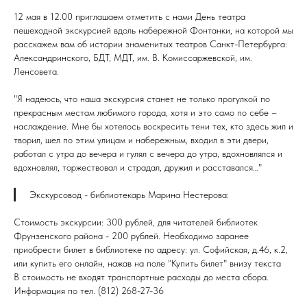
12 мая в 12.00 приглашаем отметить с нами День театра
пешеходной экскурсией вдоль набережной Фонтанки, на которой мы
расскажем вам об истории знаменитых театров Санкт-Петербурга:
Александринского, БДТ, МДТ, им. В. Комиссаржевской, им.
Ленсовета.
"Я надеюсь, что наша экскурсия станет не только прогулкой по
прекрасным местам любимого города, хотя и это само по себе –
наслаждение. Мне бы хотелось воскресить тени тех, кто здесь жил и
творил, шел по этим улицам и набережным, входил в эти двери,
работал с утра до вечера и гулял с вечера до утра, вдохновлялся и
вдохновлял, торжествовал и страдал, дружил и расставался…"
Экскурсовод - библиотекарь Марина Нестерова:
Стоимость экскурсии: 300 рублей, для читателей библиотек
Фрунзенского района - 200 рублей. Необходимо заранее
приобрести билет в библиотеке по адресу: ул. Софийская, д.46, к.2,
или купить его онлайн, нажав на поле "Купить билет" внизу текста
В стоимость не входят транспортные расходы до места сбора.
Информация по тел. (812) 268-27-36