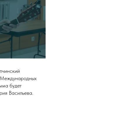
упчинский
и Международных
мма будет
рия Васильева.