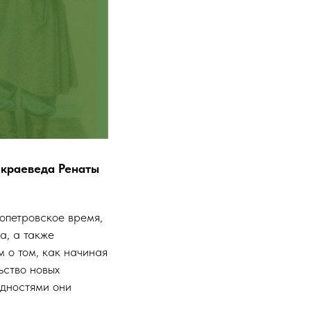
 краеведа Ренаты
опетровское время,
а, а также
 о том, как начиная
ьство новых
удностями они