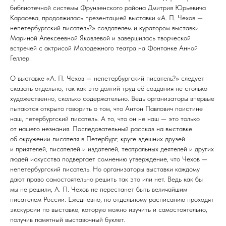
библиотечной системы Фрунзенского района Дмитрия Юрьевича
Карасева, продолжилась презентацией выставки «А. П. Чехов —
непетербургский писатель?» создателем и куратором выставки
Мариной Алексеевной Яковлевой и завершилась творческой
встречей с актрисой Молодежного театра на Фонтанке Анной
Геллер.
О выставке «А. П. Чехов — непетербургский писатель?» следует
сказать отдельно, так как это долгий труд её создания не столько
художественно, сколько содержательно. Ведь организаторы впервые
пытаются открыто говорить о том, что Антон Павлович поистине
наш, петербургский писатель. А то, что он не наш — это только
от нашего незнания. Последовательный рассказ на выставке
об окружении писателя в Петербург, круге здешних друзей
и приятелей, писателей и издателей, театральных деятелей и других
людей искусства подвергает сомнению утверждение, что Чехов —
непетербургский писатель. Но организаторы выставки каждому
дают право самостоятельно решить так это или нет. Ведь как бы
мы не решили, А. П. Чехов не перестанет быть величайшим
писателем России. Ежедневно, по отдельному расписанию проходят
экскурсии по выставке, которую можно изучить и самостоятельно,
получив памятный выставочный буклет.