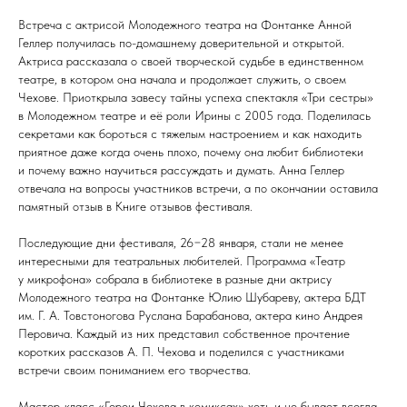
Встреча с актрисой Молодежного театра на Фонтанке Анной
Геллер получилась по-домашнему доверительной и открытой.
Актриса рассказала о своей творческой судьбе в единственном
театре, в котором она начала и продолжает служить, о своем
Чехове. Приоткрыла завесу тайны успеха спектакля «Три сестры»
в Молодежном театре и её роли Ирины с 2005 года. Поделилась
секретами как бороться с тяжелым настроением и как находить
приятное даже когда очень плохо, почему она любит библиотеки
и почему важно научиться рассуждать и думать. Анна Геллер
отвечала на вопросы участников встречи, а по окончании оставила
памятный отзыв в Книге отзывов фестиваля.
Последующие дни фестиваля, 26−28 января, стали не менее
интересными для театральных любителей. Программа «Театр
у микрофона» собрала в библиотеке в разные дни актрису
Молодежного театра на Фонтанке Юлию Шубареву, актера БДТ
им. Г. А. Товстоногова Руслана Барабанова, актера кино Андрея
Перовича. Каждый из них представил собственное прочтение
коротких рассказов А. П. Чехова и поделился с участниками
встречи своим пониманием его творчества.
Мастер-класс «Герои Чехова в комиксах» хоть и не бывает всегда