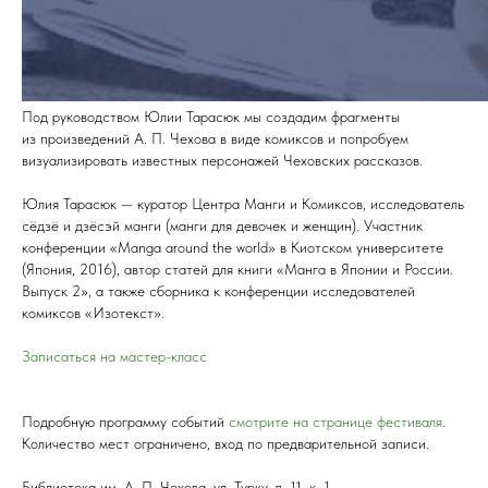
Под руководством Юлии Тарасюк мы создадим фрагменты
из произведений А. П. Чехова в виде комиксов и попробуем
визуализировать известных персонажей Чеховских рассказов.
Юлия Тарасюк — куратор Центра Манги и Комиксов, исследователь
сёдзё и дзёсэй манги (манги для девочек и женщин). Участник
конференции «Manga around the world» в Киотском университете
(Япония, 2016), автор статей для книги «Манга в Японии и России.
Выпуск 2», а также сборника к конференции исследователей
комиксов «Изотекст».
Записаться на мастер-класс
Подробную программу событий
смотрите на странице фестиваля
.
Количество мест ограничено, вход по предварительной записи.
Библиотека им. А. П. Чехова, ул. Турку, д. 11, к. 1