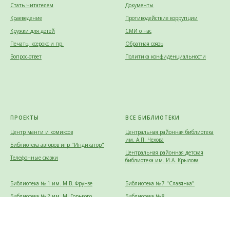
Стать читателем
Документы
Краеведение
Противодействие коррупции
Кружки для детей
СМИ о нас
Печать, ксерокс и пр.
Обратная связь
Вопрос-ответ
Политика конфиденциальности
ПРОЕКТЫ
ВСЕ БИБЛИОТЕКИ
Центр манги и комиксов
Центральная районная библиотека
им. А.П. Чехова
Библиотека авторов игр "Индикатор"
Центральная районная детская
Телефонные сказки
библиотека им. И.А. Крылова
Библиотека № 1 им. М.В. Фрунзе
Библиотека № 7 "Славянка"
Библиотека № 2 им. М. Горького
Библиотека № 8
Библиотека № 3
Библиотека № 9 "Сказка"
Библиотека № 4 им. А.А. Прокофьева
Библиотека № 10 им. С.А. Есенина