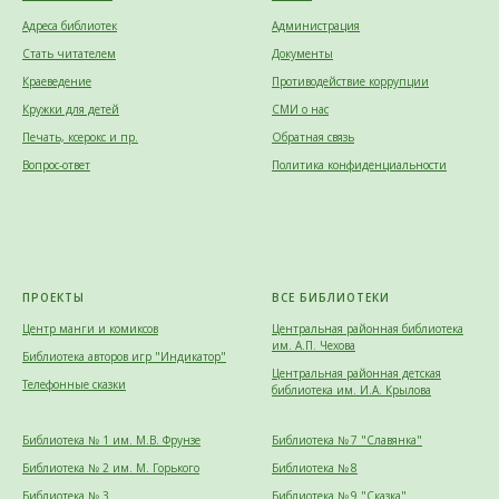
Адреса библиотек
Администрация
Стать читателем
Документы
Краеведение
Противодействие коррупции
Кружки для детей
СМИ о нас
Печать, ксерокс и пр.
Обратная связь
Вопрос-ответ
Политика конфиденциальности
ПРОЕКТЫ
ВСЕ БИБЛИОТЕКИ
Центр манги и комиксов
Центральная районная библиотека
им. А.П. Чехова
Библиотека авторов игр "Индикатор"
Центральная районная детская
Телефонные сказки
библиотека им. И.А. Крылова
Библиотека № 1 им. М.В. Фрунзе
Библиотека № 7 "Славянка"
Библиотека № 2 им. М. Горького
Библиотека № 8
Библиотека № 3
Библиотека № 9 "Сказка"