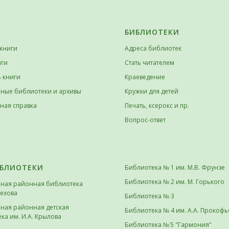
БИБЛИОТЕКИ
книги
Адреса библиотек
иги
Стать читателем
 книги
Краеведение
ные библиотеки и архивы
Кружки для детей
ная справка
Печать, ксерокс и пр.
Вопрос-ответ
ИБЛИОТЕКИ
Библиотека № 1 им. М.В. Фрунзе
Библиотека № 2 им. М. Горького
ьная районная библиотека
Чехова
Библиотека № 3
ная районная детская
Библиотека № 4 им. А.А. Прокофь
ка им. И.А. Крылова
Библиотека № 5 "Гармония"